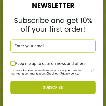
NEWSLETTER
Subscribe and get 10%
MORE
off your first order!
Articles
Devenir distributeur
Où se procurer
Contacts
Paiement et expédition
CONDITIONS GÉNÉRALES
Keep me up to date on news and offers
Politique de confidentialité
For more information on how we process your data for
CONTACTS
marketing communication. Check our Privacy policy.
Adress:
SUBSCRIBE
Sporto g. 3, 09238 Vilnius
Téléphone :
+370 600 06655
Courriel :