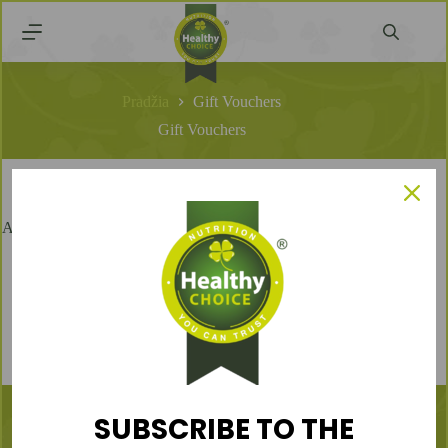
Pradžia
Gift Vouchers
Gift Vouchers
Aucun produit ne correspond à votre sélection.
SUBSCRIBE TO THE