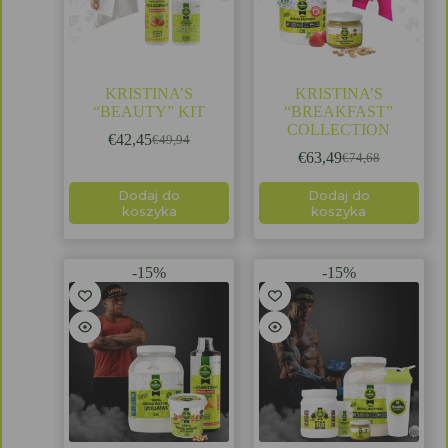
KRISTINA’S
KRISTINA’S
“BEAUTY” KIT
“BREAKFAST”
COLLECTION
€
42,45
€
49,94
€
63,49
€
74,68
Dodaj do
Dodaj do
koszyka
koszyka
-15%
-15%