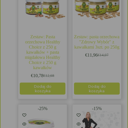
Zestaw: Pasta
Zestaw: pasta orzechowa
orzechowa Healthy
"Zdrowy Wybór" z
Choice z 250 g
kawałkami 3szt. po 250g
kawałków + pasta
€
11,96
€
14,07
migdałowa Healthy
Choice z 250 g
kawałków
€
10,78
€
12,68
Dodaj do
Dodaj do
koszyka
koszyka
-25%
-15%