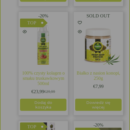
-20%
SOLD OUT
TOP
100% czysty kolagen o
Białko z nasion konopi,
smaku truskawkowym
250g
500ml
€
7,99
€
23,99
€
29,99
Dodaj do
Dowiedz się
koszyka
więcej
-20%
TOP