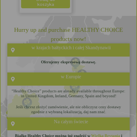
koszyka
Hurry up and purchase HEALTHY CHOICE
products now!
w krajach bałtyckich i całej Skandynawii
Oferujemy ekspresową dostawę.
w Europie
“Healthy Choice” products are already available throughout Europe:
in United Kingdom, Ireland, Germany, Spain and beyond!
Jeśli chcesz złożyć zamówienie, ale nie obliczysz ceny dostawy
zgodnie z wybraną lokalizacją, daj nam znać.
Na całym świecie
Białko Healthy Choice można już znaleźć w
Wielka Brytania
i