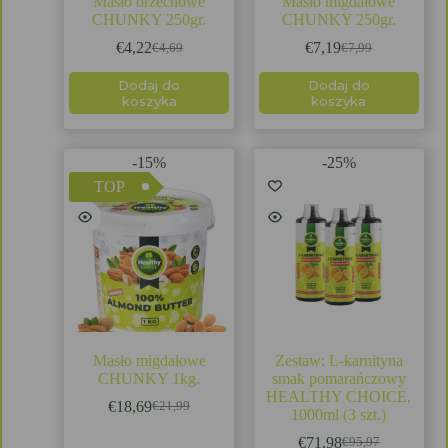
Masło orzechowe
Masło migdałowe
CHUNKY 250gr.
CHUNKY 250gr.
€
4,22
€
7,19
€
4,69
€
7,99
Dodaj do
Dodaj do
koszyka
koszyka
-15%
-25%
TOP
Masło migdałowe
Zestaw: L-karnityna
CHUNKY 1kg.
smak pomarańczowy
HEALTHY CHOICE,
€
18,69
€
21,99
1000ml (3 szt.)
€
71,98
€
95,97