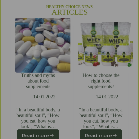
HEALTHY CHOICE NEWS
ARTICLES
Truths and myths
How to choose the
about food
right food
supplements
supplements?
14 01 2022
14 01 2022
“In a beautiful body, a
“In a beautiful body, a
beautiful soul”, “How
beautiful soul”, “How
you eat, how you
you eat, how you
look”, “What is…
look”, “What is…
Read more
Read more