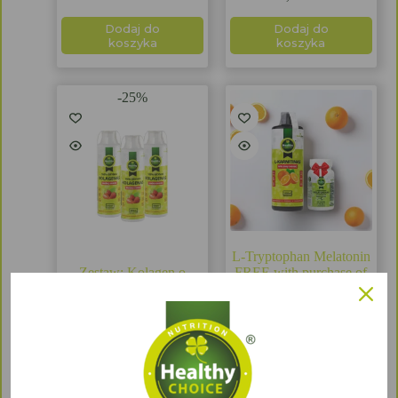
Dodaj do
Dodaj do
koszyka
koszyka
-25%
L-Tryptophan Melatonin
Zestaw: Kolagen o
FREE with purchase of
smaku truskawkowym,
L-Carnitine!
100% pure HEALTHY
€
31,99
CHOICE, 500ml (3
szt.).
€
67,48
€
89,97
Dodaj do
Dodaj do