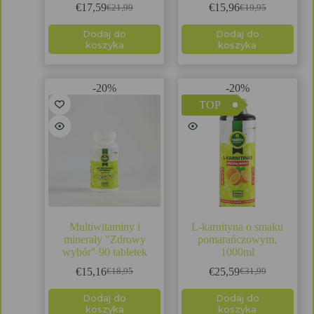
€
17,59
€
15,96
€
21,99
€
19,95
Dodaj do
Dodaj do
koszyka
koszyka
-20%
-20%
TOP
Multiwitaminy i
L-karnityna o smaku
minerały "Zdrowy
pomarańczowym,
wybór" 90 tabletek
1000ml
€
15,16
€
25,59
€
18,95
€
31,99
Dodaj do
Dodaj do
koszyka
koszyka