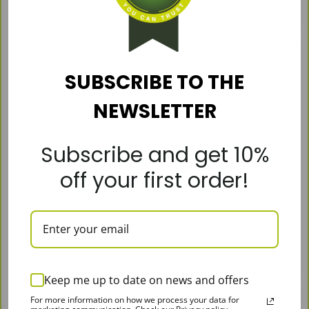
koszyka
koszyka
SUBSCRIBE TO THE
NEWSLETTER
Subscribe and get 10%
off your first order!
Buy L-Carnitine –
Get Beauty Vitamins
Vitamin D3 FREE!
FREE when you buy L-
Carnitine!
€
31,99
€
31,99
Dodaj do
Dodaj do
koszyka
koszyka
Keep me up to date on news and offers
-25%
For more information on how we process your data for