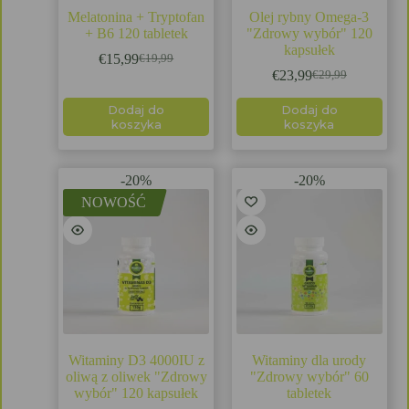
Melatonina + Tryptofan
Olej rybny Omega-3
+ B6 120 tabletek
"Zdrowy wybór" 120
kapsułek
€
15,99
€
19,99
€
23,99
€
29,99
Dodaj do
Dodaj do
koszyka
koszyka
-20%
-20%
NOWOŚĆ
Witaminy D3 4000IU z
Witaminy dla urody
oliwą z oliwek "Zdrowy
"Zdrowy wybór" 60
wybór" 120 kapsułek
tabletek