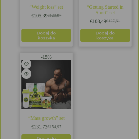
“Weight loss” set
“Getting Started in
Sport” set
€
105,39
€
123,97
€
108,49
€
127,61
Dodaj do
Dodaj do
koszyka
koszyka
-15%
“Mass growth” set
€
131,73
€
154,97
Dodaj do