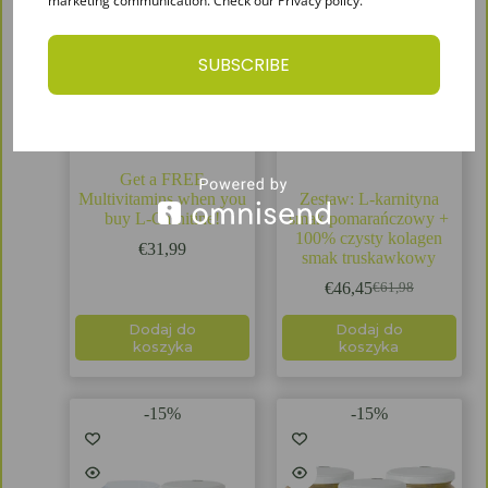
marketing communication. Check our Privacy policy.
SUBSCRIBE
Get a FREE
Multivitamins when you
Zestaw: L-karnityna
buy L-Carnitine!
smak pomarańczowy +
100% czysty kolagen
€
31,99
smak truskawkowy
€
46,45
€
61,98
Dodaj do
Dodaj do
koszyka
koszyka
-15%
-15%