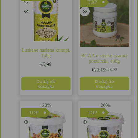
TOP
Łuskane nasiona konopi,
150g
BCAA o smaku czarnej
porzeczki, 400g
€
5,99
€
23,19
€
28,99
Dodaj do
Dodaj do
koszyka
koszyka
-20%
-20%
TOP
TOP