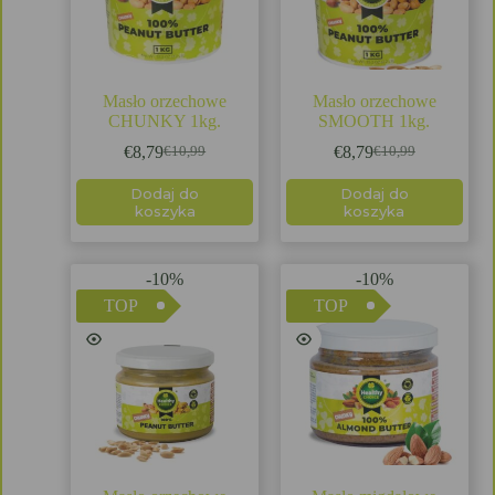
Masło orzechowe
Masło orzechowe
CHUNKY 1kg.
SMOOTH 1kg.
€
8,79
€
8,79
€
10,99
€
10,99
Dodaj do
Dodaj do
koszyka
koszyka
-10%
-10%
TOP
TOP