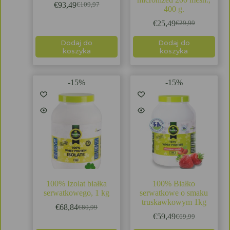
€
93,49
€
109,97
400 g.
€
25,49
€
29,99
Dodaj do
Dodaj do
koszyka
koszyka
-15%
-15%
100% Izolat białka
100% Białko
serwatkowego, 1 kg
serwatkowe o smaku
truskawkowym 1kg
€
68,84
€
80,99
€
59,49
€
69,99