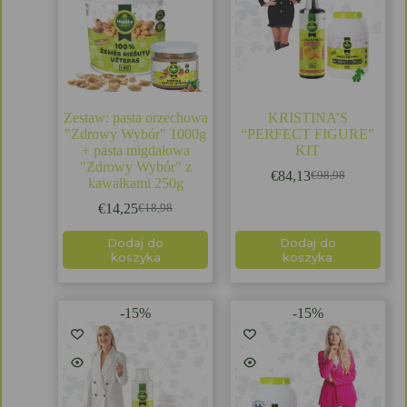
Zestaw: pasta orzechowa
KRISTINA’S
"Zdrowy Wybór" 1000g
“PERFECT FIGURE”
+ pasta migdałowa
KIT
"Zdrowy Wybór" z
€
84,13
€
98,98
kawałkami 250g
€
14,25
€
18,98
Dodaj do
Dodaj do
koszyka
koszyka
-15%
-15%