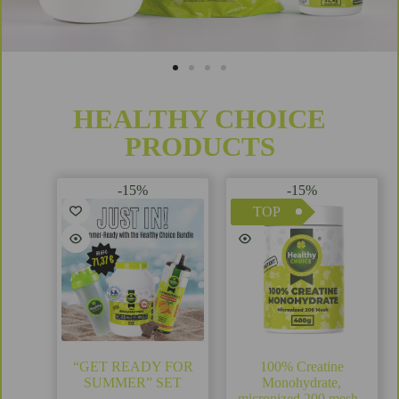
HEALTHY CHOICE
PRODUCTS
-15%
-15%
TOP
“GET READY FOR
100% Creatine
SUMMER” SET
Monohydrate,
micronized 200 mesh.,