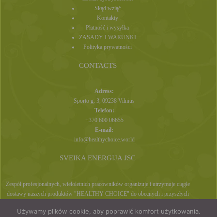
Skąd wziąć
Kontakty
Płatność i wysyłka
ZASADY I WARUNKI
Polityka prywatności
CONTACTS
Adress:
Sporto g. 3, 09238 Vilnius
Telefon:
+370 600 06655
E-mail:
info@healthychoice.world
SVEIKA ENERGIJA JSC
Zespół profesjonalnych, wieloletnich pracowników organizuje i utrzymuje ciągłe
dostawy naszych produktów "HEALTHY CHOICE" do obecnych i przyszłych
klientów, bezpośrednio z magazynów lub za pośrednictwem naszych sklepów
Używamy plików cookie, aby poprawić komfort użytkowania.
internetowych.