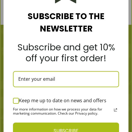
SUBSCRIBE TO THE
NEWSLETTER
Subscribe and get 10%
off your first order!
MORE
Articles
Zostań dystrybutorem
Skąd wziąć
Keep me up to date on news and offers
Kontakty
For more information on how we process your data for
Płatność i wysyłka
marketing communication. Check our Privacy policy.
ZASADY I WARUNKI
Polityka prywatności
SUBSCRIBE