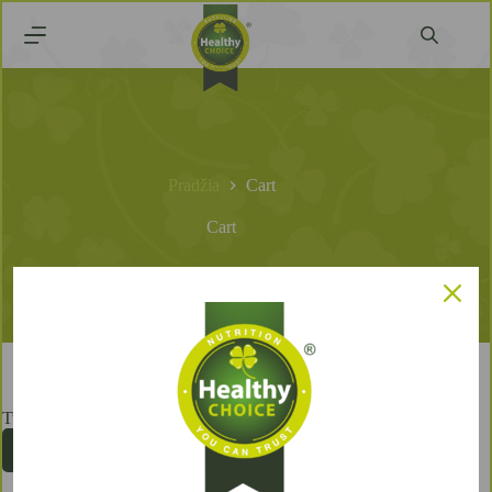
Pradžia
Cart
Cart
Twój koszyk aktualnie jest pusty.
Wróć do sklepu