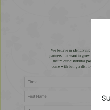
We believe in identifying, building an
partners that want to grow their busin
insure our distributor partners are s
come with being a distributor partner
Su