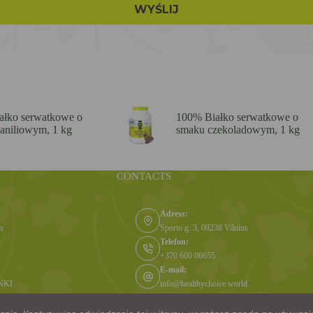
ałko serwatkowe o
100% Białko serwatkowe o
aniliowym, 1 kg
smaku czekoladowym, 1 kg
CONTACTS
Adress:
m
Sporto g. 3, 09238 Vilnius
Telefon:
+370 600 06655
E-mail:
NKI
info@healthychoice.world
i