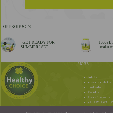
TOP PRODUCTS
“GET READY FOR
100% Bi
SUMMER” SET
smaku w
MORE
Articles
Zostań dystrybutore
Skąd wziąć
Kontakty
Płatność i wysyłka
ZASADY I WARU
Polityka prywatnośc