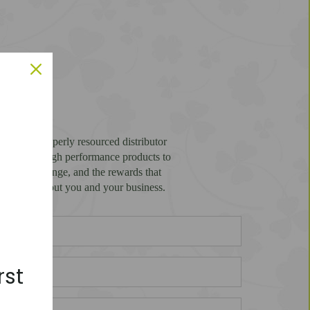
shed and properly resourced distributor
rtfolio of high performance products to
or the challenge, and the rewards that
know more about you and your business.
rst