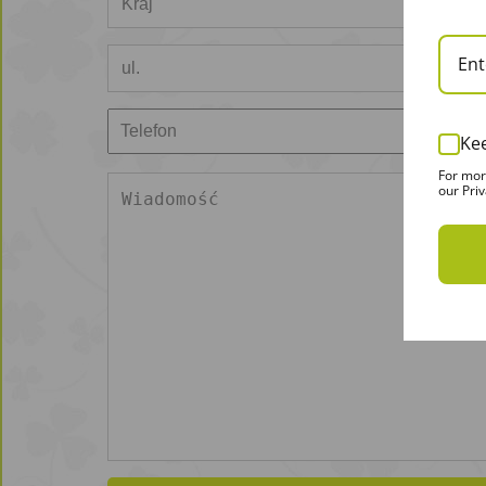
Ke
For mor
our Priv