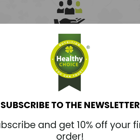
ZOSTAŃ DYSTRYBUTOREM
d nurturing long term distributor partnerships. We seek well run, establi
ess as much as we want to grow ours. Our partnerships begin with our po
uccessful in their respective marketplaces. If you or your company is up f
, please take a few minutes to complete the form below. We’d like to 
SUBSCRIBE TO THE NEWSLETTER
bscribe and get 10% off your fi
order!