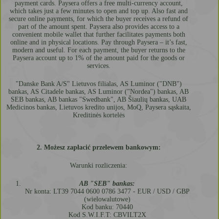
payment cards. Paysera offers a free multi-currency account,
which takes just a few minutes to open and top up. Also fast and
secure online payments, for which the buyer receives a refund of
part of the amount spent. Paysera also provides access to a
convenient mobile wallet that further facilitates payments both
online and in physical locations. Pay through Paysera – it’s fast,
modern and useful. For each payment, the buyer returns to the
Paysera account up to 1% of the amount paid for the goods or
services.
"Danske Bank A/S" Lietuvos filialas, AS Luminor ("DNB")
bankas, AS Citadele bankas, AS Luminor ("Nordea") bankas, AB
SEB bankas, AB bankas "Swedbank", AB Šiaulių bankas, UAB
Medicinos bankas, Lietuvos kredito unijos, MoQ, Paysera sąskaita,
Kreditinės kortelės
2. Możesz zapłacić przelewem bankowym:
Warunki rozliczenia:
AB "SEB" bankas:
Nr konta: LT39 7044 0600 0786 3477 - EUR / USD / GBP
(wielowalutowe)
Kod banku: 70440
Kod S.W.I.F.T: CBVILT2X